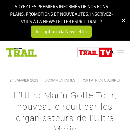
SOYEZ LES PREMIERS INFORMÉS DE NOS BONS
PLANS, PROMOTIONS ET NOUVEAUTÉS. INSCRIVEZ-
VOUS À LA NEWSLETTER ESPRIT TRAIL !!
Inscription à la Newsletter
21 JANVIER 2023
/
0 COMMENTAIRES
/
PAR
PATRICK GUERINET
L’Ultra Marin Golfe Tour,
nouveau circuit par les
organisateurs de l’Ultra
Marin