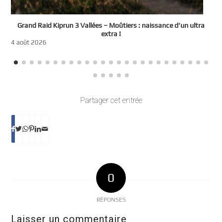
e
Grand Raid Kiprun 3 Vallées – Moûtiers : naissance d’un ultra
t
extra !
3
4 août 2026
Partager cet entrée
0
RÉPONSES
Laisser un commentaire