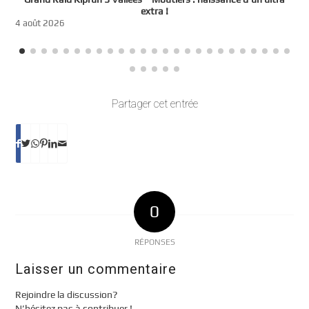
t
extra !
3
4 août 2026
Partager cet entrée
0
RÉPONSES
Laisser un commentaire
Rejoindre la discussion?
N’hésitez pas à contribuer !