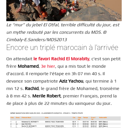
Le “mur” du jebel El Otfal, terrible difficulté du jour, est
un mythe redouté par les concurrents du MDS. ©
Cimbaly-E.Sanders/MDS2013
Encore un triplé marocain à l’arrivée
On attendait
le favori Rachid El Morabity
,
c’est son petit
frère
Mohamed
,
3e hier
, qui a mis tout le monde
d’accord. Il remporte l’étape en 3h 07 mn 40 s. Il
devance son compatriote
Aziz Yachou
, qui termine à 1
mn 12 s.
Rachid
, le grand frère de Mohamed, troisième
à 8 mn 42 s.
Merile Robert
, premier Français, prend la
4e place à plus de 22 minutes du vainqueur du jour.