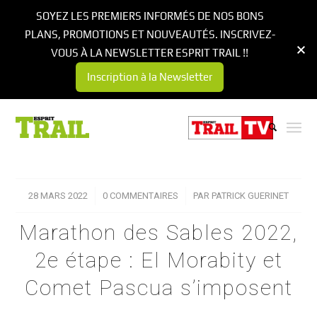
SOYEZ LES PREMIERS INFORMÉS DE NOS BONS
PLANS, PROMOTIONS ET NOUVEAUTÉS. INSCRIVEZ-
VOUS À LA NEWSLETTER ESPRIT TRAIL !!
Inscription à la Newsletter
28 MARS 2022
/
0 COMMENTAIRES
/
PAR
PATRICK GUERINET
Marathon des Sables 2022,
2e étape : El Morabity et
Comet Pascua s’imposent