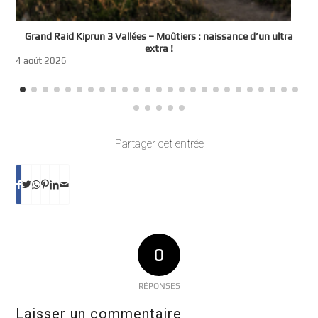
e
Grand Raid Kiprun 3 Vallées – Moûtiers : naissance d’un ultra
t
extra !
3
4 août 2026
Partager cet entrée
0
RÉPONSES
Laisser un commentaire