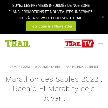
SOYEZ LES PREMIERS INFORMÉS DE NOS BONS
PLANS, PROMOTIONS ET NOUVEAUTÉS. INSCRIVEZ-
VOUS À LA NEWSLETTER ESPRIT TRAIL !!
Inscription à la Newsletter
27 MARS 2022
/
0 COMMENTAIRES
/
PAR
PATRICK GUERINET
Marathon des Sables 2022 :
Rachid El Morabity déjà
devant