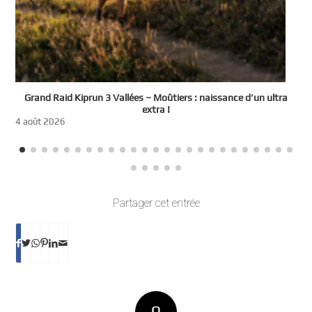
e
Grand Raid Kiprun 3 Vallées – Moûtiers : naissance d’un ultra
t
extra !
3
4 août 2026
Partager cet entrée
0