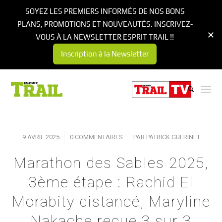
SOYEZ LES PREMIERS INFORMÉS DE NOS BONS
PLANS, PROMOTIONS ET NOUVEAUTÉS. INSCRIVEZ-
VOUS À LA NEWSLETTER ESPRIT TRAIL !!
Inscription à la Newsletter
9 AVRIL 2025
/
0 COMMENTAIRES
/
PAR
PATRICK GUERINET
Marathon des Sables 2025,
3ème étape : Rachid El
Morabity distancé, Maryline
Nakache reçue 3 sur 3