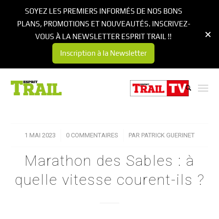
SOYEZ LES PREMIERS INFORMÉS DE NOS BONS
PLANS, PROMOTIONS ET NOUVEAUTÉS. INSCRIVEZ-
VOUS À LA NEWSLETTER ESPRIT TRAIL !!
Inscription à la Newsletter
1 MAI 2023
/
0 COMMENTAIRES
/
PAR
PATRICK GUERINET
Marathon des Sables : à
quelle vitesse courent-ils ?