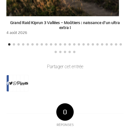
e
Grand Raid Kiprun 3 Vallées – Moûtiers : naissance d’un ultra
t
extra !
3
4 août 2026
Partager cet entrée
0
RÉPONSES