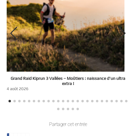
e
Grand Raid Kiprun 3 Vallées – Moûtiers : naissance d’un ultra
t
extra !
3
4 août 2026
Partager cet entrée