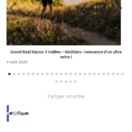
e
Grand Raid Kiprun 3 Vallées – Moûtiers : naissance d’un ultra
t
extra !
3
4 août 2026
Partager cet entrée