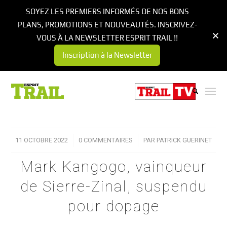
SOYEZ LES PREMIERS INFORMÉS DE NOS BONS
PLANS, PROMOTIONS ET NOUVEAUTÉS. INSCRIVEZ-
VOUS À LA NEWSLETTER ESPRIT TRAIL !!
Inscription à la Newsletter
11 OCTOBRE 2022
/
0 COMMENTAIRES
/
PAR
PATRICK GUERINET
Mark Kangogo, vainqueur
de Sierre-Zinal, suspendu
pour dopage