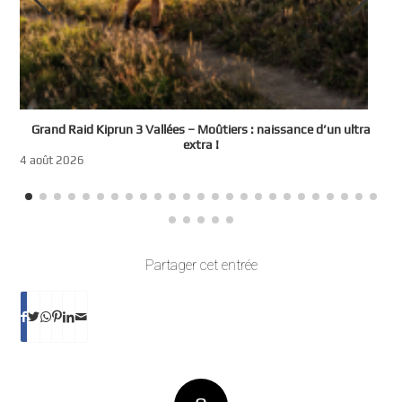
e
Grand Raid Kiprun 3 Vallées – Moûtiers : naissance d’un ultra
t
extra !
3
4 août 2026
Partager cet entrée