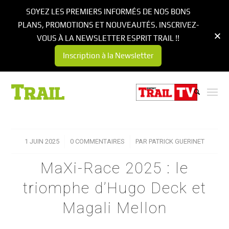
SOYEZ LES PREMIERS INFORMÉS DE NOS BONS
PLANS, PROMOTIONS ET NOUVEAUTÉS. INSCRIVEZ-
VOUS À LA NEWSLETTER ESPRIT TRAIL !!
Inscription à la Newsletter
1 JUIN 2025
/
0 COMMENTAIRES
/
PAR
PATRICK GUERINET
MaXi-Race 2025 : le
triomphe d’Hugo Deck et
Magali Mellon