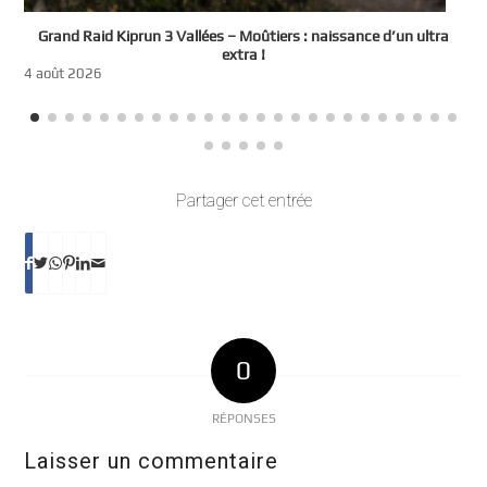
e
Grand Raid Kiprun 3 Vallées – Moûtiers : naissance d’un ultra
t
extra !
3
4 août 2026
Partager cet entrée
0
RÉPONSES
Laisser un commentaire