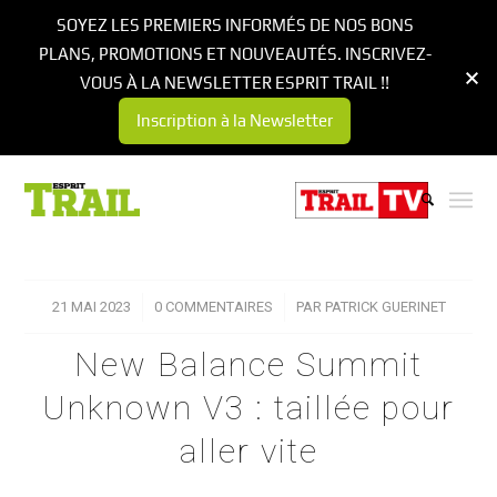
SOYEZ LES PREMIERS INFORMÉS DE NOS BONS
PLANS, PROMOTIONS ET NOUVEAUTÉS. INSCRIVEZ-
VOUS À LA NEWSLETTER ESPRIT TRAIL !!
Inscription à la Newsletter
21 MAI 2023
/
0 COMMENTAIRES
/
PAR
PATRICK GUERINET
New Balance Summit
Unknown V3 : taillée pour
aller vite