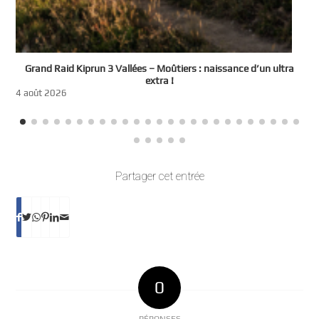
e
Grand Raid Kiprun 3 Vallées – Moûtiers : naissance d’un ultra
t
extra !
3
4 août 2026
Partager cet entrée
0
RÉPONSES