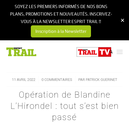
SOYEZ LES PREMIERS INFORMÉS DE NOS BONS
PLANS, PROMOTIONS ET NOUVEAUTÉS. INSCRIVEZ-
VOUS À LA NEWSLETTER ESPRIT TRAIL !!
Inscription à la Newsletter
11 AVRIL 2022
/
0 COMMENTAIRES
/
PAR
PATRICK GUERINET
Opération de Blandine
L’Hirondel : tout s’est bien
passé