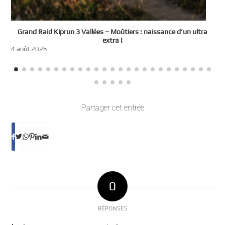
e
Grand Raid Kiprun 3 Vallées – Moûtiers : naissance d’un ultra
t
extra !
3
4 août 2026
Partager cet entrée
0
RÉPONSES