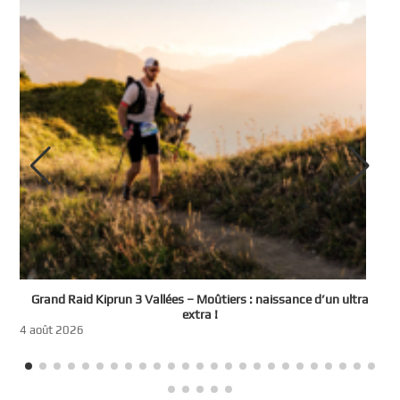
e
Grand Raid Kiprun 3 Vallées – Moûtiers : naissance d’un ultra
t
extra !
3
4 août 2026