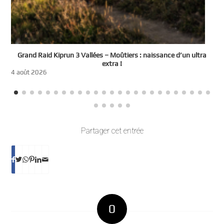
e
Grand Raid Kiprun 3 Vallées – Moûtiers : naissance d’un ultra
t
extra !
3
4 août 2026
Partager cet entrée
0