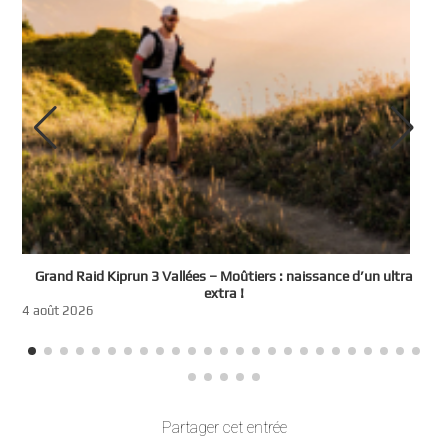
e
Grand Raid Kiprun 3 Vallées – Moûtiers : naissance d’un ultra
t
extra !
3
4 août 2026
Partager cet entrée