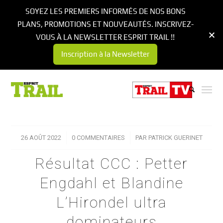
SOYEZ LES PREMIERS INFORMÉS DE NOS BONS
PLANS, PROMOTIONS ET NOUVEAUTÉS. INSCRIVEZ-
VOUS À LA NEWSLETTER ESPRIT TRAIL !!
Inscription à la Newsletter
26 AOÛT 2022
/
0 COMMENTAIRES
/
PAR
PATRICK GUERINET
Résultat CCC : Petter
Engdahl et Blandine
L’Hirondel ultra
dominateurs