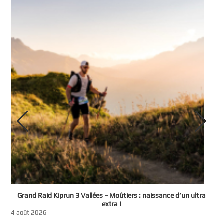
e
Grand Raid Kiprun 3 Vallées – Moûtiers : naissance d’un ultra
t
extra !
3
4 août 2026