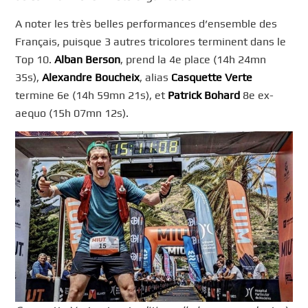
A noter les très belles performances d’ensemble des
Français, puisque 3 autres tricolores terminent dans le
Top 10.
Alban Berson
, prend la 4e place (14h 24mn
35s),
Alexandre Boucheix
, alias
Casquette Verte
termine 6e (14h 59mn 21s), et
Patrick Bohard
8e ex-
aequo (15h 07mn 12s).