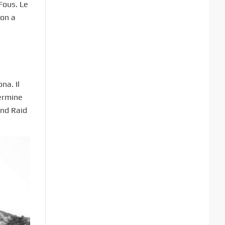
Fous. Le
ion a
na. Il
termine
and Raid