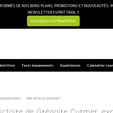
NFORMÉS DE NOS BONS PLANS, PROMOTIONS ET NOUVEAUTÉS. I
NEWSLETTER ESPRIT TRAIL !!
Inscription à la Newsletter
Nutrition
Tests équipements
Expériences
Calendrier cou
OMMENTAIRES
/
PAR
PATRICK GUERINET
victoire de Grégoire Curmer, exp