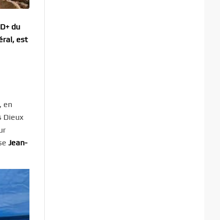
 D+ du
ral, est
, en
s Dieux
ur
rse
Jean-