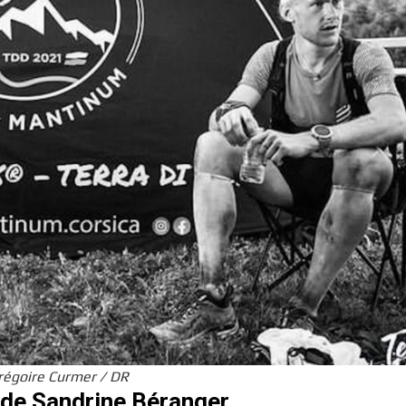
Grégoire Curmer / DR
t de Sandrine Béranger