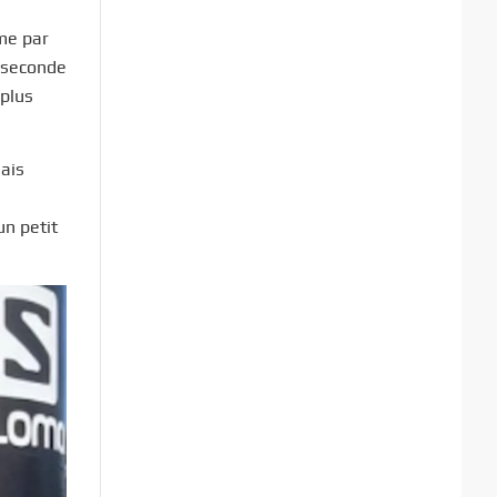
me par
a seconde
 plus
Mais
un petit