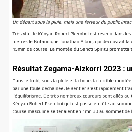
Un départ sous la pluie, mais une ferveur du public intac
Très vite, le Kényan Robert Pkemboi est revenu dans les
mètres le Britannique Jonathan Albon, qui découvrait la 
45min de course. La montée du Sancti Spiritu promettait
Résultat Zegama-Aizkorri 2023 : un
Dans le froid, sous la pluie et la boue, la terrible mont
par une foule déchaînée, le sentier s’est rapidement tr
l’équilibrisme. De très nombreux coureurs sont allés au t
Kényan Robert Pkemboi qui est passé en tête au sommet
course masculine se tenaient en 1mn 30 au sommet de la