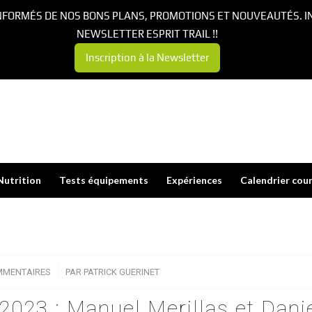
NFORMÉS DE NOS BONS PLANS, PROMOTIONS ET NOUVEAUTÉS. I
NEWSLETTER ESPRIT TRAIL !!
Inscription à la Newsletter
Nutrition
Tests équipements
Expériences
Calendrier cou
MMENTAIRES
/
PAR
PATRICK GUERINET
2023 : Manuel Merillas et Dani