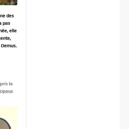
une des
a pas
née, elle
sente,
el Oemus.
pris la
ncipaux