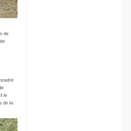
es de
 de
Encadré
de
t le
 de la