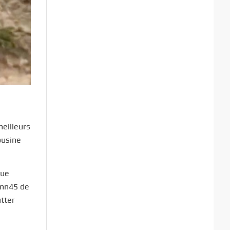
meilleurs
ousine
que
1mn45 de
utter