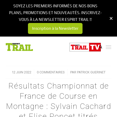
SOYEZ LES PREMIERS INFORMÉS DE NOS BONS
PLANS, PROMOTIONS ET NOUVEAUTÉS. INSCRIVEZ-
VOUS À LA NEWSLETTER ESPRIT TRAIL !!
Inscription à la Newsletter
12 JUIN 2022
/
0 COMMENTAIRES
/
PAR
PATRICK GUERINET
Résultats Championnat de
France de Course en
Montagne : Sylvain Cachard
et Elise Poncet titrés