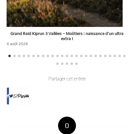
e
Grand Raid Kiprun 3 Vallées – Moûtiers : naissance d’un ultra
t
extra !
3
4 août 2026
Partager cet entrée
0