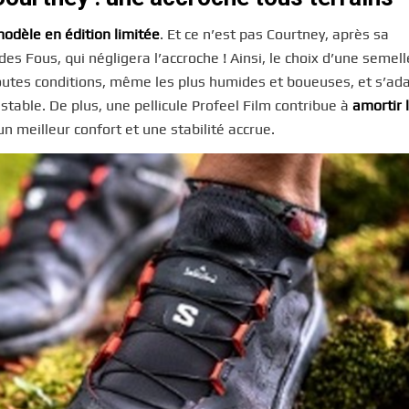
modèle en édition limitée
. Et ce n’est pas Courtney, après sa
s Fous, qui négligera l’accroche ! Ainsi, le choix d’une semell
utes conditions, même les plus humides et boueuses, et s’ad
stable. De plus, une pellicule Profeel Film contribue à
amortir 
n meilleur confort et une stabilité accrue.