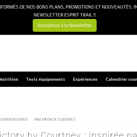
NFORMÉS DE NOS BONS PLANS, PROMOTIONS ET NOUVEAUTÉS. I
NEWSLETTER ESPRIT TRAIL !!
Inscription à la Newsletter
Nutrition
Tests équipements
Expériences
Calendrier cou
COMMENTAIRES
/
PAR
PATRICK GUERINET
ctory by Courtney : inspirée pa