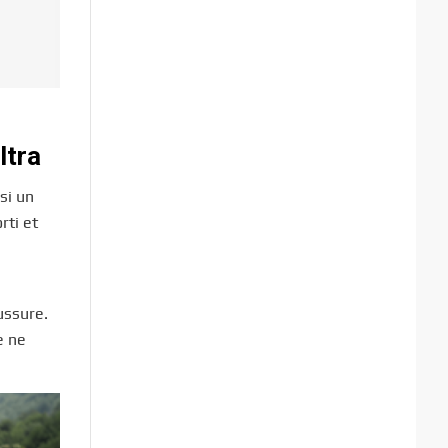
ltra
nsi un
rti et
n
ussure.
e ne