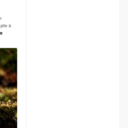
e
apte à
le