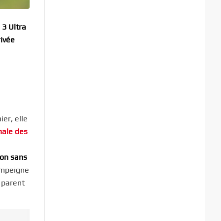
 3 Ultra
rivée
ier, elle
nale des
ion sans
’empeigne
 parent