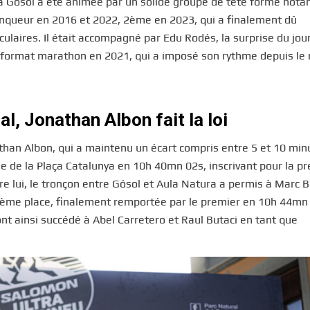
’à Gósol a été animée par un solide groupe de tête formé no
ainqueur en 2016 et 2022, 2ème en 2023, qui a finalement dû
aires. Il était accompagné par Edu Rodés, la surprise du jour,
format marathon en 2021, qui a imposé son rythme depuis le 
al, Jonathan Albon fait la loi
han Albon, qui a maintenu un écart compris entre 5 et 10 min
ivée de la Plaça Catalunya en 10h 40mn 02s, inscrivant pour la p
re lui, le tronçon entre Gósol et Aula Natura a permis à Marc
euxième place, finalement remportée par le premier en 10h 44mn
t ainsi succédé à Abel Carretero et Raul Butaci en tant que