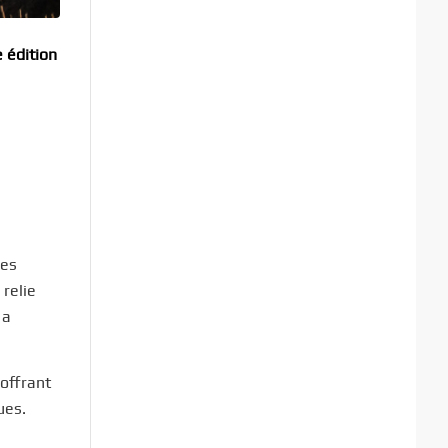
 édition
ses
 relie
 a
 offrant
ues.