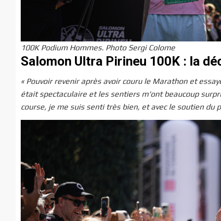
100K Podium Hommes. Photo Sergi Colome
Salomon Ultra Pirineu 100K : la dé
« Pouvoir revenir après avoir couru le Marathon et essaye
était spectaculaire et les sentiers m’ont beaucoup surpri
course, je me suis senti très bien, et avec le soutien du 