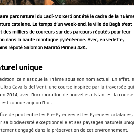
aire parc naturel du Cadí-Moixeró ont été le cadre de la 16ème
ture catalane. Le temps d’un week-end, la ville de Bagà s’est
t des milliers de coureurs sur des parcours réputés pour leur
ion dans la haute montagne pyrénéenne. Avec, en vedette,
oins réputé Salomon Marató Pirineu 42K.
aturel unique
édition, ce n’est que la 11ème sous son nom actuel. En effet, 
Ultra Cavalls del Vent, une course inspirée par la traversée qui
 en 2014, avec l’incorporation de nouvelles distances, la course
 est connue aujourd’hui.
ffice de pont entre les Pré-Pyrénées et les Pyrénées catalanes,
 sa biodiversité exceptionnelle et ses paysages naturels uniq
fortement engagé dans la préservation de cet environnement,