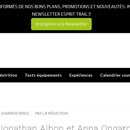
NFORMÉS DE NOS BONS PLANS, PROMOTIONS ET NOUVEAUTÉS. I
NEWSLETTER ESPRIT TRAIL !!
Inscription à la Newsletter
Nutrition
Tests équipements
Expériences
Calendrier cou
0 COMMENTAIRES
/
PAR
LA RÉDACTION
 Jonathan Albon et Anna Ongar