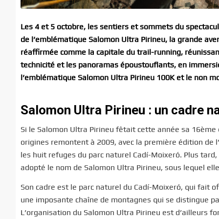
Les 4 et 5 octobre, les sentiers et sommets du spectacul
de l’emblématique Salomon Ultra Pirineu, la grande aven
réaffirmée comme la capitale du trail-running, réunissan
technicité et les panoramas époustouflants, en immers
l’emblématique Salomon Ultra Pirineu 100K et le non m
Salomon Ultra Pirineu : un cadre n
Si le Salomon Ultra Pirineu fêtait cette année sa 16ème 
origines remontent à 2009, avec la première édition de l’
les huit refuges du parc naturel Cadí-Moixeró. Plus tard,
adopté le nom de Salomon Ultra Pirineu, sous lequel elle
Son cadre est le parc naturel du Cadí-Moixeró, qui fait o
une imposante chaîne de montagnes qui se distingue par
L’organisation du Salomon Ultra Pirineu est d’ailleurs 