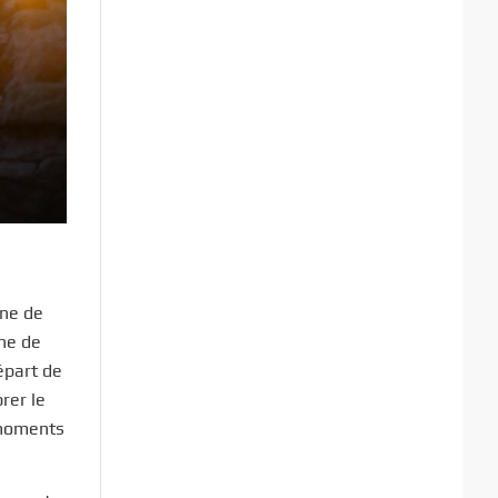
gne de
mne de
épart de
rer le
 moments