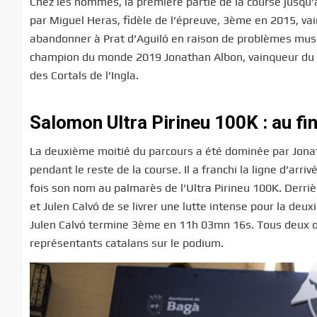
Chez les hommes, la première partie de la course jusqu
par Miguel Heras, fidèle de l’épreuve, 3ème en 2015, v
abandonner à Prat d’Aguiló en raison de problèmes muscul
champion du monde 2019 Jonathan Albon, vainqueur du 
des Cortals de l’Ingla.
Salomon Ultra Pirineu 100K : au fin
La deuxième moitié du parcours a été dominée par Jonat
pendant le reste de la course. Il a franchi la ligne d’arr
fois son nom au palmarès de l’Ultra Pirineu 100K. Derriè
et Julen Calvó de se livrer une lutte intense pour la d
Julen Calvó termine 3ème en 11h 03mn 16s. Tous deux on
représentants catalans sur le podium.