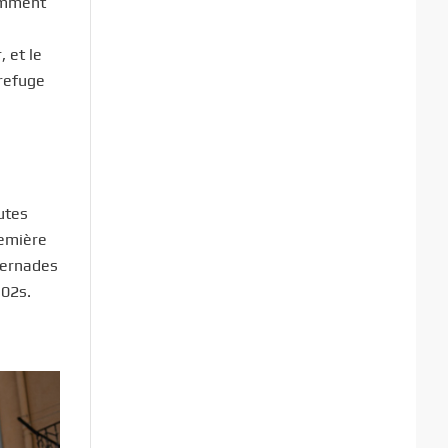
tamment
 et le
refuge
utes
remière
 Bernades
 02s.