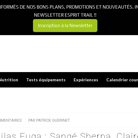
NFORMÉS DE NOS BONS PLANS, PROMOTIONS ET NOUVEAUTÉS. I
NEWSLETTER ESPRIT TRAIL !!
Inscription à la Newsletter
Nutrition
Tests équipements
Expériences
Calendrier cou
MMENTAIRES
/
PAR
PATRICK GUERINET
ilas Fuga : Sangé Sherpa, Clair