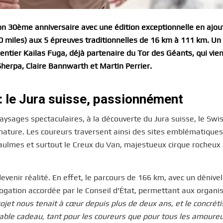
son 30ème anniversaire avec une édition exceptionnelle en ajou
 miles) aux 5 épreuves traditionnelles de 16 km à 111 km. Un
entier Kailas Fuga, déjà partenaire du Tor des Géants, qui vie
herpa, Claire Bannwarth et Martin Perrier.
: le Jura suisse, passionnément
ysages spectaculaires, à la découverte du Jura suisse, le Swi
la nature. Les coureurs traversent ainsi des sites emblématiques
 Baulmes et surtout le Creux du Van, majestueux cirque rocheux
evenir réalité. En effet, le parcours de 166 km, avec un dénivel
rogation accordée par le Conseil d’État, permettant aux organi
rojet nous tenait à cœur depuis plus de deux ans, et le concrét
itable cadeau, tant pour les coureurs que pour tous les amoure