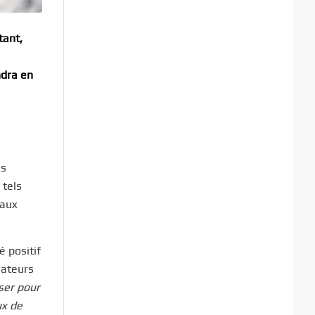
tant,
ndra en
ss
 tels
 aux
é positif
sateurs
iser pour
ux de