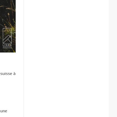
 suisse à
e
 une