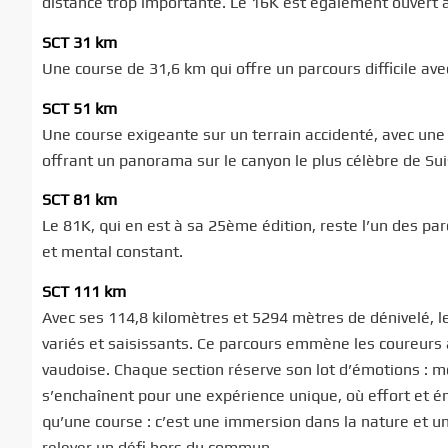
distance trop importante. Le 16K est également ouvert 
SCT 31 km
Une course de 31,6 km qui offre un parcours difficile a
SCT 51 km
Une course exigeante sur un terrain accidenté, avec un
offrant un panorama sur le canyon le plus célèbre de Sui
SCT 81 km
Le 81K, qui en est à sa 25ème édition, reste l’un des par
et mental constant.
SCT 111 km
Avec ses 114,8 kilomètres et 5294 mètres de dénivelé, l
variés et saisissants. Ce parcours emmène les coureurs à
vaudoise. Chaque section réserve son lot d’émotions : 
s’enchaînent pour une expérience unique, où effort et é
qu’une course : c’est une immersion dans la nature et un
relever un défi hors du commun.