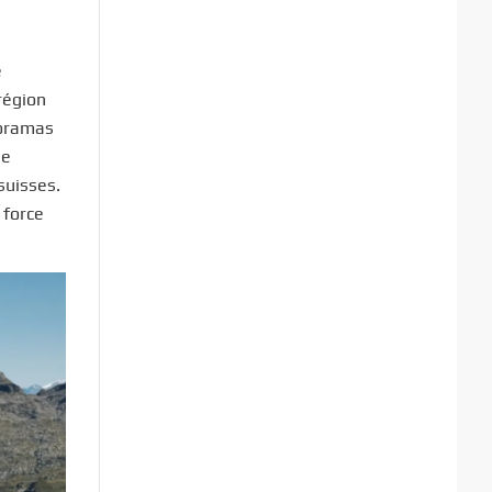
e
région
noramas
ne
suisses.
 force