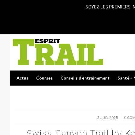
SOYEZ LES PREMIERS I
Actus
Courses
Conseils d’entraînement
Santé – 
3 JUIN 2025
/
0 CO
Swiss Canyon Trail by Ka