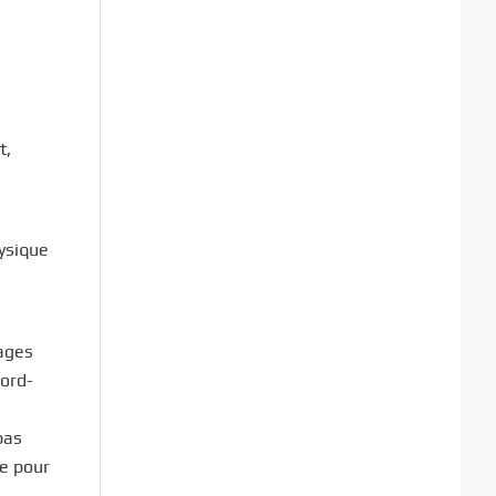
t,
hysique
sages
nord-
pas
me pour