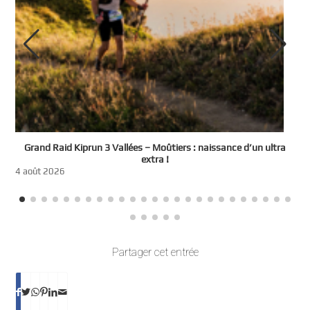
e
Grand Raid Kiprun 3 Vallées – Moûtiers : naissance d’un ultra
t
extra !
3
4 août 2026
Partager cet entrée