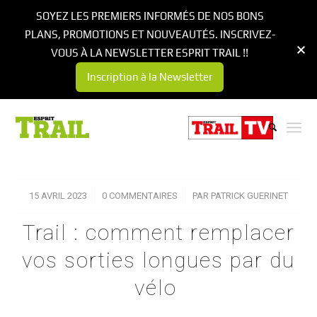
SOYEZ LES PREMIERS INFORMÉS DE NOS BONS
PLANS, PROMOTIONS ET NOUVEAUTÉS. INSCRIVEZ-
VOUS À LA NEWSLETTER ESPRIT TRAIL !!
Inscription à la Newsletter
15 AVRIL 2023
/
0 COMMENTAIRES
/
PAR
PATRICK GUERINET
Trail : comment remplacer
vos sorties longues par du
vélo