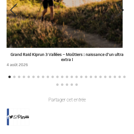
e
Grand Raid Kiprun 3 Vallées – Moûtiers : naissance d’un ultra
t
extra !
3
4 août 2026
Partager cet entrée