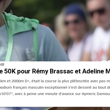
TMB
le 50K pour Rémy Brassac et Adeline M
54km et 2000m D+, était la course la plus plébiscitée avec pas 
e podium français masculin exceptionnel s’est dessiné au bout d
10’07’’, avec à peine une minute d’avance sur Aymeric Damou