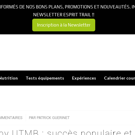
NFORMÉS DE NOS BONS PLANS, PROMOTIONS ET NOUVEAUTÉS. I
NEWSLETTER ESPRIT TRAIL !!
Inscription à la Newsletter
Nutrition
Tests équipements
Expériences
Calendrier cou
MMENTAIRES
/
PAR
PATRICK GUERINET
 by UTMB : succès populaire et