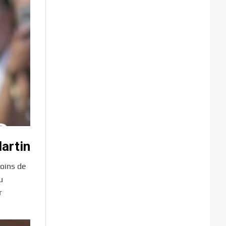
artin
moins de
u
r