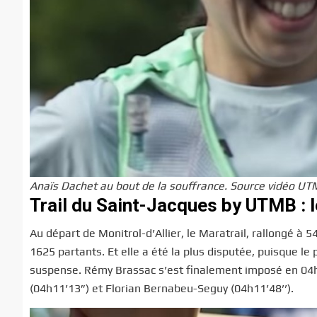
Anaïs Dachet au bout de la souffrance. Source vidéo U
Trail du Saint-Jacques by UTMB : 
Au départ de Monitrol-d’Allier, le Maratrail, rallongé à 
1625 partants. Et elle a été la plus disputée, puisque l
suspense. Rémy Brassac s’est finalement imposé en 04h
(04h11’13”) et Florian Bernabeu-Seguy (04h11’48’’).