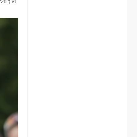
20’’) et