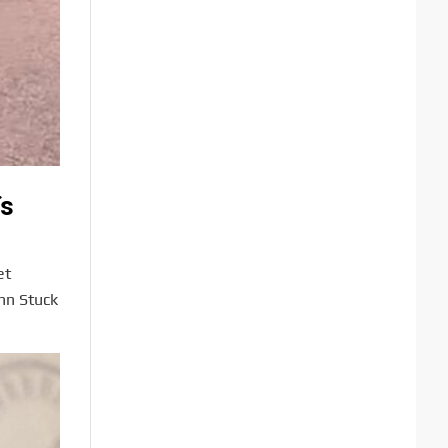
ïs
et
ann Stuck