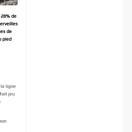
t 28% de
erveilles
ues de
u pied
la ligne
ait jeu
n
non