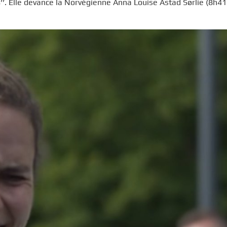
 Elle devance la Norvégienne Anna Louise Astad Sørlie (8h41’