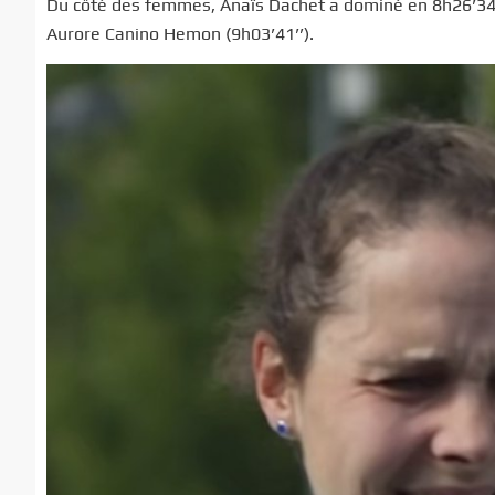
Du côté des femmes, Anaïs Dachet a dominé en 8h26’34’’.
Aurore Canino Hemon (9h03’41’’).