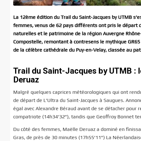
La 12ème édition du Trail du Saint-Jacques by UTMB s’e
femmes, venus de 62 pays différents ont pris le départ 
naturelles et le patrimoine de la région Auvergne Rhône
Compostelle, remontant à contresens le mythique GR65 ch
de la célèbre cathédrale du Puy-en-Velay, classée au p
Trail du Saint-Jacques by UTMB : 
Deruaz
Malgré quelques caprices météorologiques qui ont rendu 
de départ de L’Ultra du Saint-Jacques à Saugues. Annonc
égal avec Alexandre Béraud avant de se détacher pour r
compatriote (14h34’32”), tandis que Geoffroy Bonnet t
Du côté des femmes, Maëlle Deruaz a dominé en finissan
Gras, de près de 30 minutes (17h55’11”) La Néerlandai