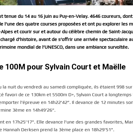
st tenue du 14 au 16 juin au Puy-en-Velay. 4646 coureurs, don
de l’une des quatre courses proposées et ont pu explorer les m
-Alpes et courir sur et autour du célèbre chemin de Saint-Jacq
argé d’histoire, avant de s’offrir une arrivée spectaculaire a
atrimoine mondial de l’UNESCO, dans une ambiance survoltée.
le 100M pour Sylvain Court et Maëlle
la nuit du vendredi au samedi compliquée, ils étaient 998 sur 
é favori de ce 130km et 5500m D+, Sylvain Court a longtemps f
emporter l’épreuve en 14h22’42”. Il devance de 12 minutes so
ermine 3ème en 14h49’26”.
t en 17h25’17”. Elle devance l’une des grandes favorites, Ma
se Hannah Derksen prend la 3ème place en 18h29’51”.