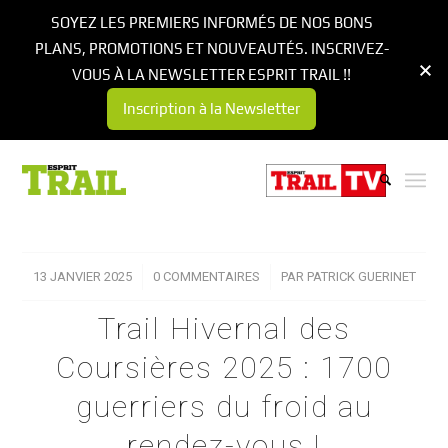
SOYEZ LES PREMIERS INFORMÉS DE NOS BONS
PLANS, PROMOTIONS ET NOUVEAUTÉS. INSCRIVEZ-
VOUS À LA NEWSLETTER ESPRIT TRAIL !!
Inscription à la Newsletter
13 JANVIER 2025
/
0 COMMENTAIRES
/
PAR
PATRICK GUERINET
Trail Hivernal des
Coursières 2025 : 1700
guerriers du froid au
rendez-vous !