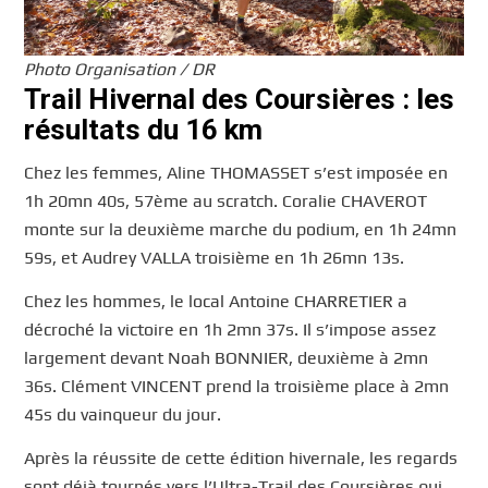
Photo Organisation / DR
Trail Hivernal des Coursières : les
résultats du 16 km
Chez les femmes, Aline THOMASSET s’est imposée en
1h 20mn 40s, 57ème au scratch. Coralie CHAVEROT
monte sur la deuxième marche du podium, en 1h 24mn
59s, et Audrey VALLA troisième en 1h 26mn 13s.
Chez les hommes, le local Antoine CHARRETIER a
décroché la victoire en 1h 2mn 37s. Il s’impose assez
largement devant Noah BONNIER, deuxième à 2mn
36s. Clément VINCENT prend la troisième place à 2mn
45s du vainqueur du jour.
Après la réussite de cette édition hivernale, les regards
sont déjà tournés vers l’Ultra-Trail des Coursières qui