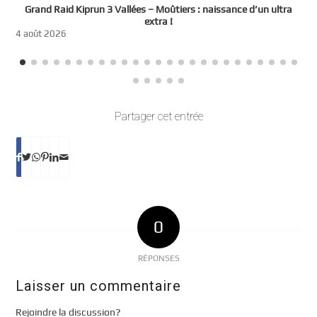
e
Grand Raid Kiprun 3 Vallées – Moûtiers : naissance d’un ultra
t
extra !
3
4 août 2026
Partager cet entrée
0
RÉPONSES
Laisser un commentaire
Rejoindre la discussion?