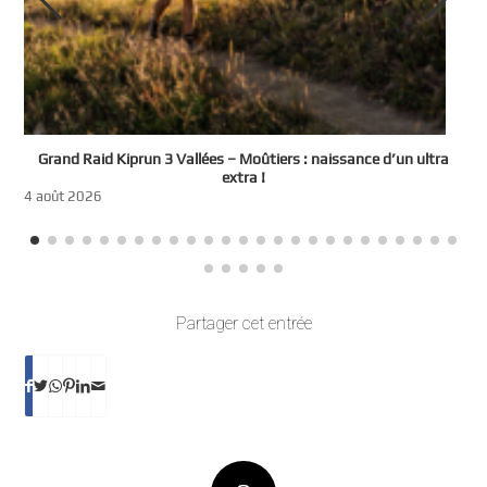
e
Grand Raid Kiprun 3 Vallées – Moûtiers : naissance d’un ultra
t
extra !
3
4 août 2026
Partager cet entrée