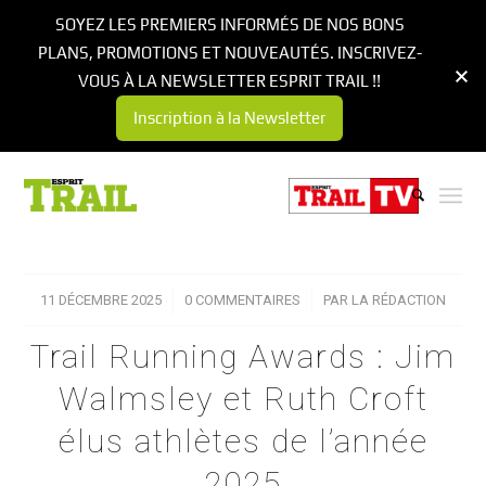
SOYEZ LES PREMIERS INFORMÉS DE NOS BONS
PLANS, PROMOTIONS ET NOUVEAUTÉS. INSCRIVEZ-
VOUS À LA NEWSLETTER ESPRIT TRAIL !!
Inscription à la Newsletter
11 DÉCEMBRE 2025
/
0 COMMENTAIRES
/
PAR
LA RÉDACTION
Trail Running Awards : Jim
Walmsley et Ruth Croft
élus athlètes de l’année
2025