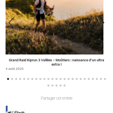
e
Grand Raid Kiprun 3 Vallées – Moûtiers : naissance d’un ultra
t
extra !
3
4 août 2026
Partager cet entrée