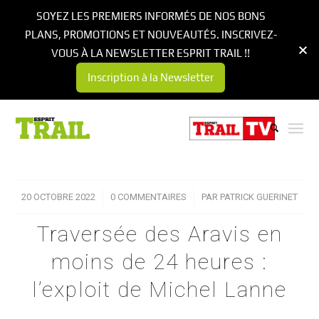
SOYEZ LES PREMIERS INFORMÉS DE NOS BONS
PLANS, PROMOTIONS ET NOUVEAUTÉS. INSCRIVEZ-
VOUS À LA NEWSLETTER ESPRIT TRAIL !!
Inscription à la Newsletter
20 OCTOBRE 2022
/
0 COMMENTAIRES
/
PAR
PATRICK GUERINET
Traversée des Aravis en
moins de 24 heures :
l’exploit de Michel Lanne