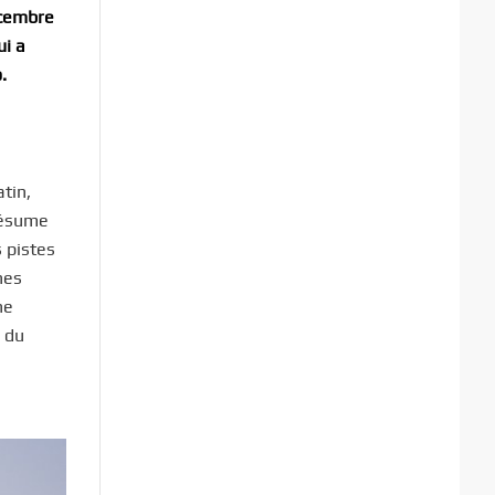
écembre
ui a
.
tin,
 résume
 pistes
nes
ne
 du