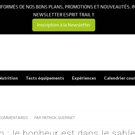
NFORMÉS DE NOS BONS PLANS, PROMOTIONS ET NOUVEAUTÉS. I
NEWSLETTER ESPRIT TRAIL !!
Inscription à la Newsletter
Nutrition
Tests équipements
Expériences
Calendrier cou
 COMMENTAIRES
/
PAR
PATRICK GUERINET
on : le bonheur est dans le sabl