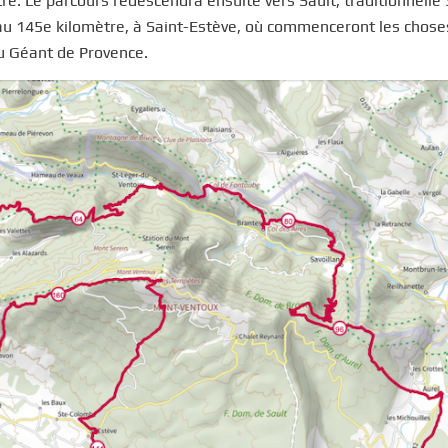
. Le parcours redescendra ensuite vers Sault, traditionnelle 
u’au 145e kilomètre, à Saint-Estève, où commenceront les chose
u Géant de Provence.