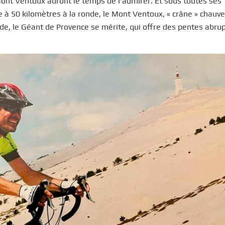
 Mont Ventoux auront le temps de l’admirer. Et sous toutes ses
à 50 kilomètres à la ronde, le Mont Ventoux, « crâne » chauv
tude, le Géant de Provence se mérite, qui offre des pentes abru