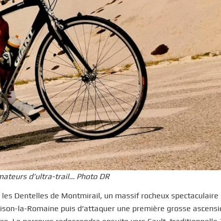
mateurs d’ultra-trail… Photo DR
 les Dentelles de Montmirail, un massif rocheux spectaculaire
Vaison-la-Romaine puis d’attaquer une première grosse ascensi