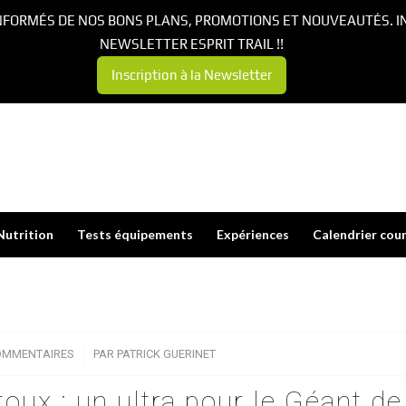
NFORMÉS DE NOS BONS PLANS, PROMOTIONS ET NOUVEAUTÉS. I
NEWSLETTER ESPRIT TRAIL !!
Inscription à la Newsletter
Nutrition
Tests équipements
Expériences
Calendrier cou
OMMENTAIRES
/
PAR
PATRICK GUERINET
oux : un ultra pour le Géant de