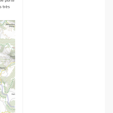
3e porte
s très