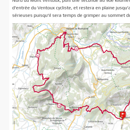
Nord du Mont Ventoux, puis une seconde au 90e kilomètre
d’entrée du Ventoux cycliste, et restera en plaine jusq
sérieuses puisqu’il sera temps de grimper au sommet d