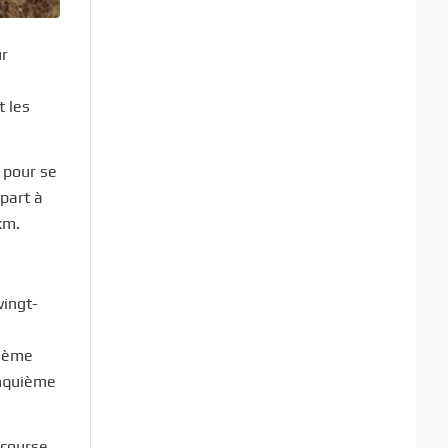
ur
t les
 pour se
épart à
km.
vingt-
e
xième
inquième
 course,