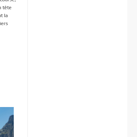
n tête
t la
iers