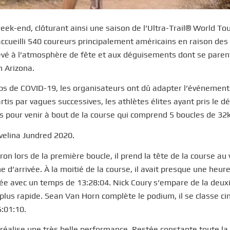
week-end, clôturant ainsi une saison de l’Ultra-Trail® World To
cueilli 540 coureurs principalement américains en raison des
levé à l’atmosphère de fête et aux déguisements dont se paren
n Arizona.
ps de COVID-19, les organisateurs ont dû adapter l’événement
tis par vagues successives, les athlètes élites ayant pris le d
s pour venir à bout de la course qui comprend 5 boucles de 32
avelina Jundred 2020.
n lors de la première boucle, il prend la tête de la course au 
e d’arrivée. À la moitié de la course, il avait presque une heur
rivée avec un temps de 13:28:04. Nick Coury s’empare de la deu
plus rapide. Sean Van Horn complète le podium, il se classe c
:01:10.
 réalise une très belle performance. Restée constante toute la