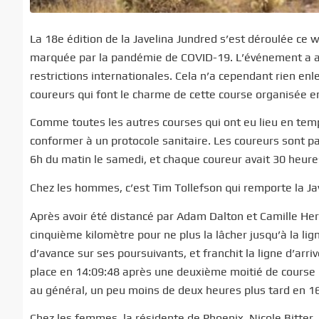
La 18e édition de la Javelina Jundred s’est déroulée ce 
marquée par la pandémie de COVID-19. L’événement a ac
restrictions internationales. Cela n’a cependant rien en
coureurs qui font le charme de cette course organisée e
Comme toutes les autres courses qui ont eu lieu en tem
conformer à un protocole sanitaire. Les coureurs sont par
6h du matin le samedi, et chaque coureur avait 30 heure
Chez les hommes, c’est Tim Tollefson qui remporte la J
Après avoir été distancé par Adam Dalton et Camille Herro
cinquième kilomètre pour ne plus la lâcher jusqu’à la lign
d’avance sur ses poursuivants, et franchit la ligne d’ar
place en 14:09:48 après une deuxième moitié de course 
au général, un peu moins de deux heures plus tard en 16
Chez les femmes, la résidente de Phoenix, Nicole Bitter,