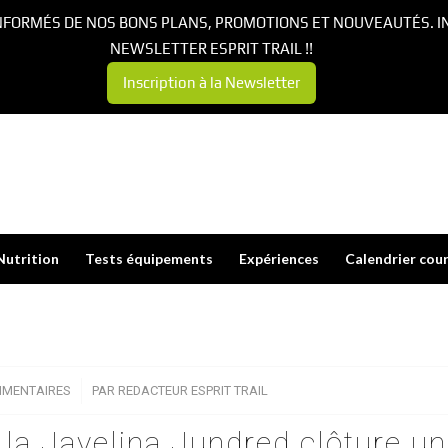
NFORMÉS DE NOS BONS PLANS, PROMOTIONS ET NOUVEAUTÉS. I
NEWSLETTER ESPRIT TRAIL !!
Inscription à la Newsletter
Nutrition
Tests équipements
Expériences
Calendrier cou
MMENTAIRES
/
PAR
REDACTEUR ESPRIT TRAIL
: la Javelina Jundred clôture u