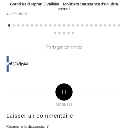
e
Grand Raid Kiprun 3 Vallées – Moûtiers : naissance d’un ultra
t
extra !
3
4 août 2026
Partager cet entrée
0
RÉPONSES
Laisser un commentaire
Rejoindre la discussion?