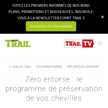
SOYEZ LES PREMIERS INFORMÉS DE NOS BONS
PLANS, PROMOTIONS ET NOUVEAUTÉS. INSCRIVEZ-
VOUS À LA NEWSLETTER ESPRIT TRAIL !!
Inscription à la Newsletter
11 JUILLET 2022
/
0 COMMENTAIRES
/
PAR
PATRICK GUERINET
Zéro entorse : le
programme de préservation
de vos chevilles