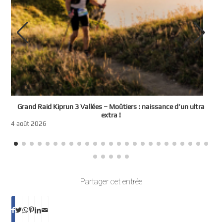
e
Grand Raid Kiprun 3 Vallées – Moûtiers : naissance d’un ultra
t
extra !
3
4 août 2026
Partager cet entrée