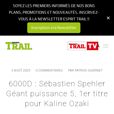
SOYEZ LES PREMIERS INFORMÉS DE NOS BONS
PLANS, PROMOTIONS ET NOUVEAUTÉS. INSCRIVEZ-
VOUS À LA NEWSLETTER ESPRIT TRAIL !!
Inscription à la Newsletter
3 AOÛT 2025
/
0 COMMENTAIRES
/
PAR
PATRICK GUERINET
6000D : Sébastien Spehler
Géant puissance 5, 1er titre
pour Kaline Ozaki