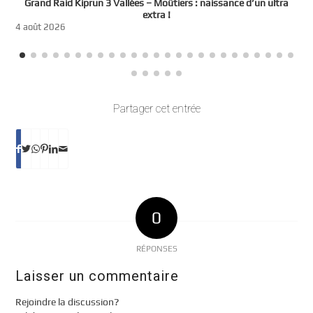
e
Grand Raid Kiprun 3 Vallées – Moûtiers : naissance d’un ultra
t
extra !
3
4 août 2026
Partager cet entrée
0
RÉPONSES
Laisser un commentaire
Rejoindre la discussion?