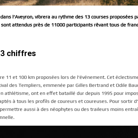
 dans l’Aveyron, vibrera au rythme des 13 courses proposées p
 sont attendus près de 11000 participants rêvant tous de franc
3 chiffres
re 11 et 100 km proposées lors de l’événement. Cet éclectism
tival des Templiers, emmenée par Gilles Bertrand et Odile Baud
en athlétisme, ont en effet bataillé dur depuis 1995 pour impo
tés à tous les profils de coureurs et coureuses. Pour sortir d
re permettre aussi à des néophytes ou des traileurs moins entra
nnelle.