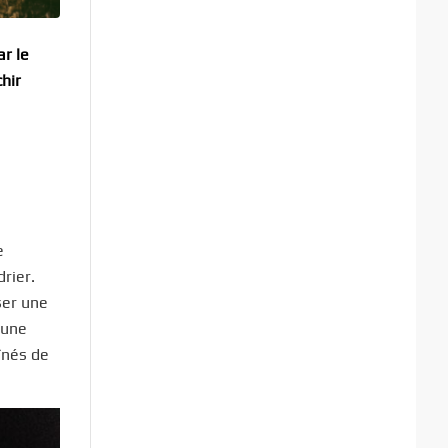
ar le
hir
e
rier.
ser une
’une
înés de