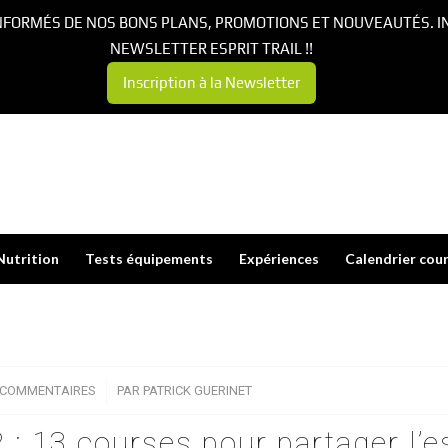
NFORMÉS DE NOS BONS PLANS, PROMOTIONS ET NOUVEAUTÉS. I
NEWSLETTER ESPRIT TRAIL !!
Inscription à la Newsletter
Nutrition
Tests équipements
Expériences
Calendrier cou
 COMMENTAIRES
/
PAR
PATRICK GUERINET
 : 13 courses pour partager l’es