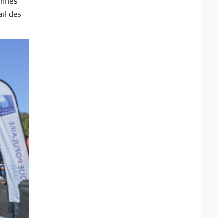
onnes
ail des