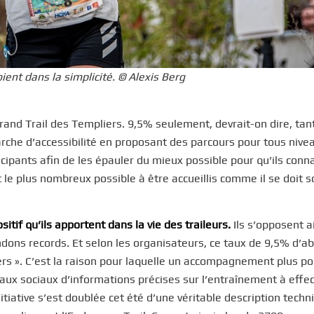
ient dans la simplicité. © Alexis Berg
nd Trail des Templiers. 9,5% seulement, devrait-on dire, tan
marche d’accessibilité en proposant des parcours pour tous nivea
icipants afin de les épauler du mieux possible pour qu’ils conn
nt le plus nombreux possible à être accueillis comme il se doit so
itif qu’ils apportent dans la vie des traileurs.
Ils s’opposent a
ndons records. Et selon les organisateurs, ce taux de 9,5% d’
hers ». C’est la raison pour laquelle un accompagnement plus p
seaux sociaux d’informations précises sur l’entraînement à effe
nitiative s’est doublée cet été d’une véritable description tech