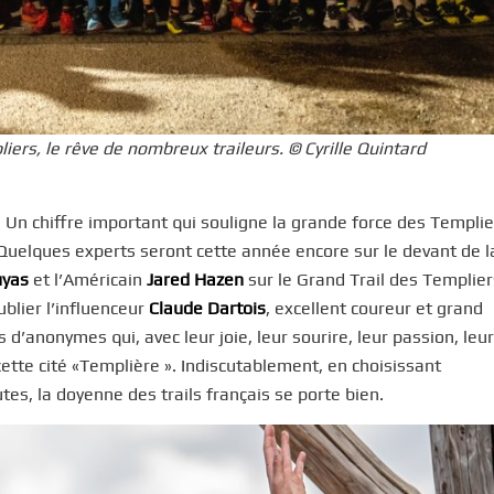
liers, le rêve de nombreux traileurs. © Cyrille Quintard
n chiffre important qui souligne la grande force des Templier
 Quelques experts seront cette année encore sur le devant de l
uyas
et l’Américain
Jared Hazen
sur le Grand Trail des Templiers
ublier l’influenceur
Claude Dartois
, excellent coureur et grand
d’anonymes qui, avec leur joie, leur sourire, leur passion, leur
cette cité «Templière ». Indiscutablement, en choisissant
utes, la doyenne des trails français se porte bien.