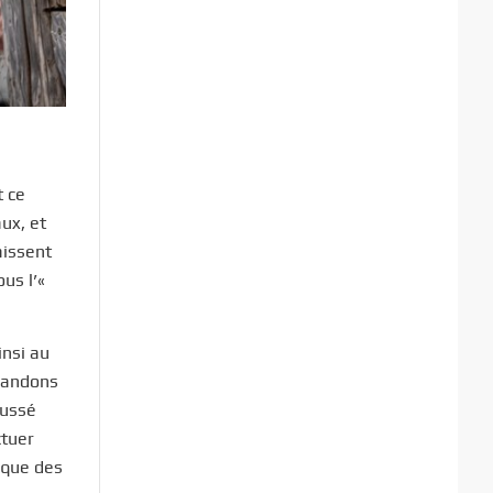
t ce
ux, et
aissent
us l’«
insi au
abandons
oussé
ctuer
nique des