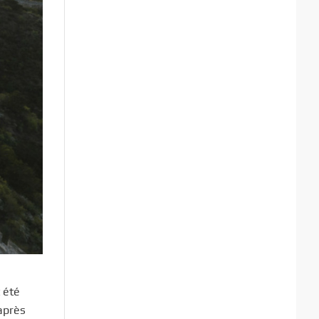
 été
après