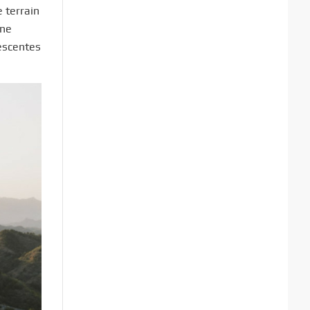
 terrain
ine
descentes