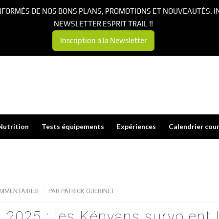
NFORMÉS DE NOS BONS PLANS, PROMOTIONS ET NOUVEAUTÉS. I
NEWSLETTER ESPRIT TRAIL !!
Inscription à la Newsletter
Nutrition
Tests équipements
Expériences
Calendrier cou
OMMENTAIRES
/
PAR
PATRICK GUERINET
 2025 : les Kényans survolent 