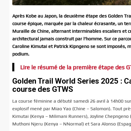
Après Kobe au Japon, la deuxième étape des Golden Trail
course épique, marquée par la chaleur écrasante, un ter
Muraille de Chine, alternant interminables escaliers et c
architectural jamais construit par l’homme. Sur ce parco
Caroline Kimutai et Patrick Kipngeno se sont imposés, ma
podium.
Lire le résumé de la première étape des 
Golden Trail World Series 2025 : C
course des GTWS
La course féminine a débuté samedi 26 avril à 14h00 sur 
explosif mené par Miao Yao (Chine – Salomon). Tout près
Kimutai (Kenya – Milimani Runners), Joyline Chepngeno 
Muthoni Njeru (Kenya – NNormal) et Sara Alonso (Espagn