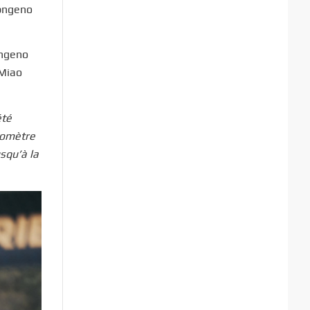
epngeno
pngeno
 Miao
été
ilomètre
usqu’à la