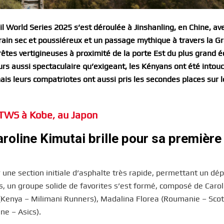
 World Series 2025 s’est déroulée à Jinshanling, en Chine, av
rain sec et poussiéreux et un passage mythique à travers la G
rêtes vertigineuses à proximité de la porte Est du plus grand é
urs aussi spectaculaire qu’exigeant, les Kényans ont été intou
is leurs compatriotes ont aussi pris les secondes places sur l
GTWS à Kobe, au Japon
aroline Kimutai brille pour sa première
une section initiale d’asphalte très rapide, permettant un dép
, un groupe solide de favorites s’est formé, composé de Carol
(Kenya – Milimani Runners), Madalina Florea (Roumanie – Scott
e – Asics).