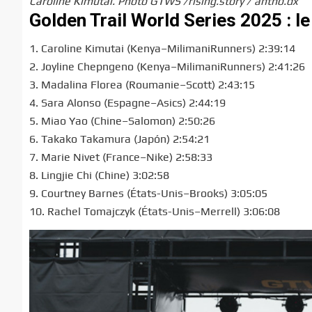
Caroline Kimutai. Photo GTWS /rising.story / antho.dx
Golden Trail World Series 2025 : l
1. Caroline Kimutai (Kenya–MilimaniRunners) 2:39:14
2. Joyline Chepngeno (Kenya–MilimaniRunners) 2:41:26
3. Madalina Florea (Roumanie–Scott) 2:43:15
4. Sara Alonso (Espagne–Asics) 2:44:19
5. Miao Yao (Chine–Salomon) 2:50:26
6. Takako Takamura (Japón) 2:54:21
7. Marie Nivet (France–Nike) 2:58:33
8. Lingjie Chi (Chine) 3:02:58
9. Courtney Barnes (États-Unis–Brooks) 3:05:05
10. Rachel Tomajczyk (États-Unis–Merrell) 3:06:08