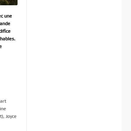
ec une
rande
difice
chables.
e
art
ine
), Joyce