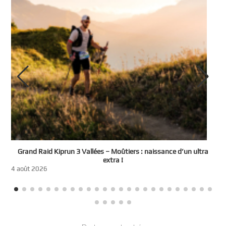
e
Grand Raid Kiprun 3 Vallées – Moûtiers : naissance d’un ultra
t
extra !
3
4 août 2026