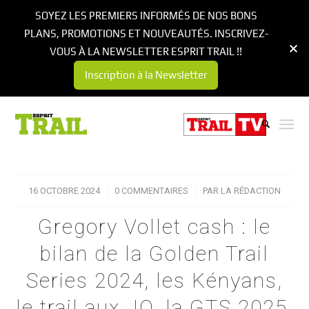
SOYEZ LES PREMIERS INFORMÉS DE NOS BONS
PLANS, PROMOTIONS ET NOUVEAUTÉS. INSCRIVEZ-
VOUS À LA NEWSLETTER ESPRIT TRAIL !!
Inscription à la Newsletter
16 OCTOBRE 2024
/
0 COMMENTAIRES
/
PAR
LA RÉDACTION
Gregory Vollet cash : le
bilan de la Golden Trail
Series 2024, les Kényans,
le trail aux JO, la GTS 2025,