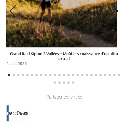
e
Grand Raid Kiprun 3 Vallées – Moûtiers : naissance d’un ultra
t
extra !
3
4 août 2026
Partager cet entrée