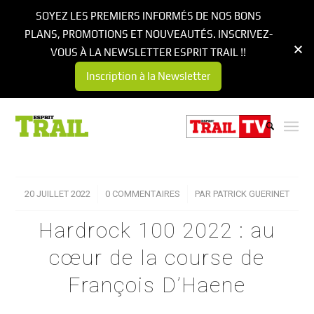
SOYEZ LES PREMIERS INFORMÉS DE NOS BONS
PLANS, PROMOTIONS ET NOUVEAUTÉS. INSCRIVEZ-
VOUS À LA NEWSLETTER ESPRIT TRAIL !!
Inscription à la Newsletter
20 JUILLET 2022
/
0 COMMENTAIRES
/
PAR
PATRICK GUERINET
Hardrock 100 2022 : au
cœur de la course de
François D’Haene