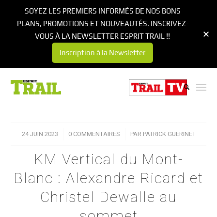
SOYEZ LES PREMIERS INFORMÉS DE NOS BONS
PLANS, PROMOTIONS ET NOUVEAUTÉS. INSCRIVEZ-
VOUS À LA NEWSLETTER ESPRIT TRAIL !!
Inscription à la Newsletter
24 JUIN 2023
/
0 COMMENTAIRES
/
PAR
PATRICK GUERINET
KM Vertical du Mont-
Blanc : Alexandre Ricard et
Christel Dewalle au
sommet