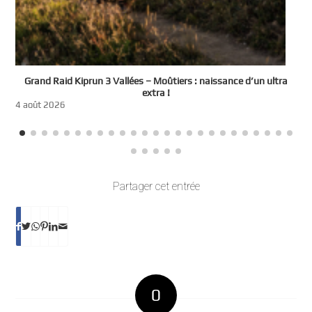
e
Grand Raid Kiprun 3 Vallées – Moûtiers : naissance d’un ultra
t
extra !
3
4 août 2026
Partager cet entrée
0