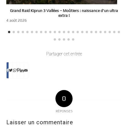
e
Grand Raid Kiprun 3 Vallées – Moûtiers : naissance d’un ultra
t
extra !
3
4 août 2026
Partager cet entrée
0
RÉPONSES
Laisser un commentaire