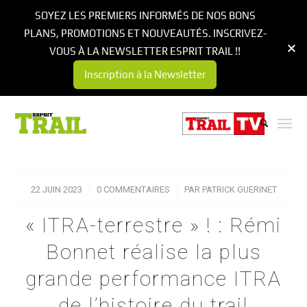
SOYEZ LES PREMIERS INFORMÉS DE NOS BONS
PLANS, PROMOTIONS ET NOUVEAUTÉS. INSCRIVEZ-
VOUS À LA NEWSLETTER ESPRIT TRAIL !!
Inscription à la Newsletter
22 JUIN 2023
/
0 COMMENTAIRES
/
PAR
PATRICK GUERINET
« ITRA-terrestre » ! : Rémi
Bonnet réalise la plus
grande performance ITRA
de l’histoire du trail