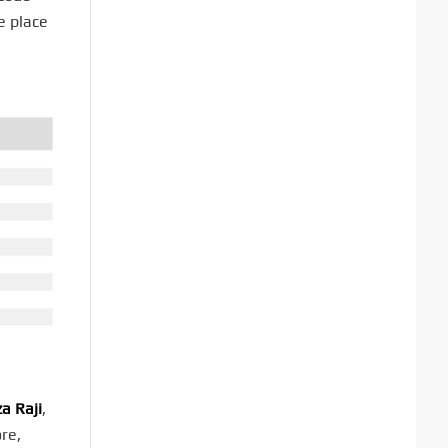
e place
za Raji
,
re,