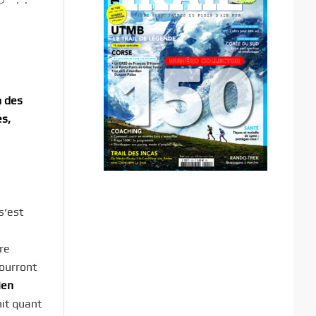
n des
es,
s’est
re
ourront
ien
nit quant