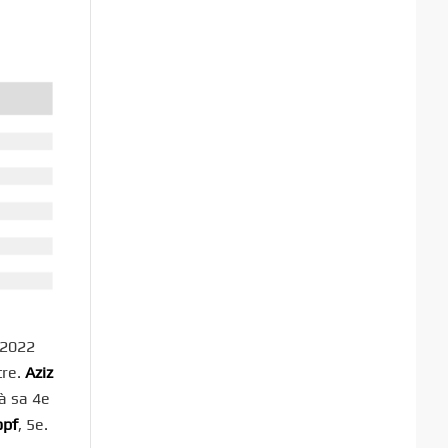
 2022
tre.
Aziz
à sa 4e
opf
, 5e.