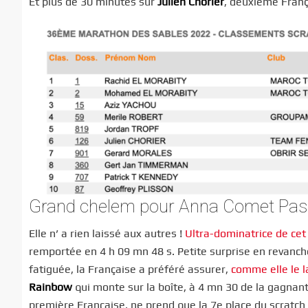
Et plus de 30 minutes sur
Julien Chorier
, deuxième Franç
Grand chelem pour Anna Comet Pa
Elle n’ a rien laissé aux autres !
Ultra-dominatrice de cet 
remportée en 4 h 09 mn 48 s. Petite surprise en revanch
fatiguée, la Française a préféré assurer,
comme elle le l
Rainbow
qui monte sur la boîte, à 4 mn 30 de la gagnant
première Française, ne prend que la 7e place du scratch 