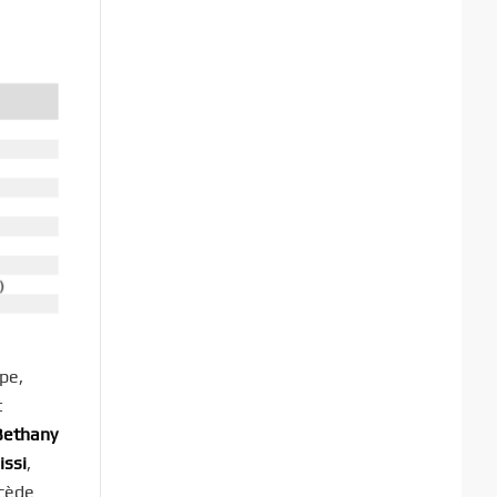
pe,
t
Bethany
issi
,
écède