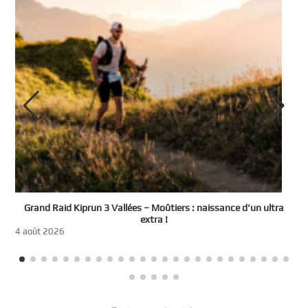
e
Grand Raid Kiprun 3 Vallées – Moûtiers : naissance d’un ultra
t
extra !
3
4 août 2026