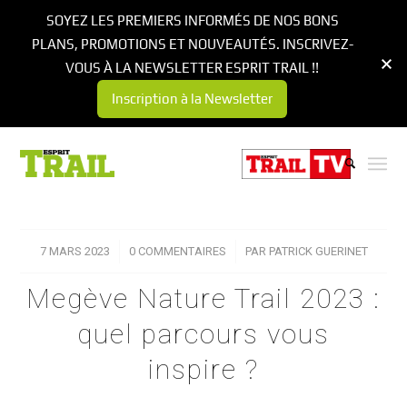
SOYEZ LES PREMIERS INFORMÉS DE NOS BONS
PLANS, PROMOTIONS ET NOUVEAUTÉS. INSCRIVEZ-
VOUS À LA NEWSLETTER ESPRIT TRAIL !!
Inscription à la Newsletter
7 MARS 2023
/
0 COMMENTAIRES
/
PAR
PATRICK GUERINET
Megève Nature Trail 2023 :
quel parcours vous
inspire ?