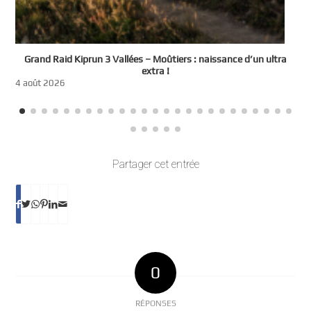
e
Grand Raid Kiprun 3 Vallées – Moûtiers : naissance d’un ultra
t
extra !
3
4 août 2026
Partager cet entrée
0
RÉPONSES