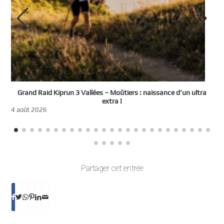
e
Grand Raid Kiprun 3 Vallées – Moûtiers : naissance d’un ultra
t
extra !
3
4 août 2026
Partager cet entrée