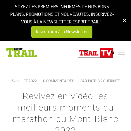
SOYEZ LES PREMIERS INFORMÉS DE NOS BONS
PLANS, PROMOTIONS ET NOUVEAUTÉS. INSCRIVEZ-
VOUS À LA NEWSLETTER ESPRIT TRAIL !!
Inscription à la Newsletter
5 JUILLET 2022
/
0 COMMENTAIRES
/
PAR
PATRICK GUERINET
Revivez en vidéo les
meilleurs moments du
marathon du Mont-Blanc
2022