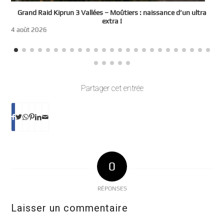
e
Grand Raid Kiprun 3 Vallées – Moûtiers : naissance d’un ultra
t
extra !
3
4 août 2026
Partager cet entrée
0
RÉPONSES
Laisser un commentaire