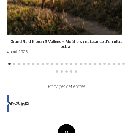
e
Grand Raid Kiprun 3 Vallées – Moûtiers : naissance d’un ultra
t
extra !
3
4 août 2026
Partager cet entrée
0