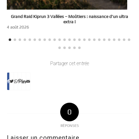
e
Grand Raid Kiprun 3 Vallées – Moûtiers : naissance d’un ultra
t
extra !
3
4 août 2026
Partager cet entrée
0
RÉPONSES
Laisser un commentaire