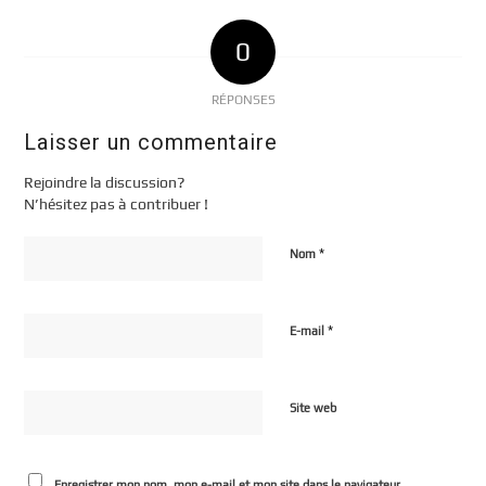
0
RÉPONSES
Laisser un commentaire
Rejoindre la discussion?
N’hésitez pas à contribuer !
*
Nom
*
E-mail
Site web
Enregistrer mon nom, mon e-mail et mon site dans le navigateur