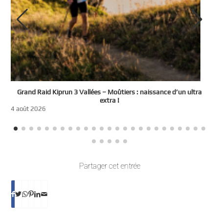
e
Grand Raid Kiprun 3 Vallées – Moûtiers : naissance d’un ultra
t
extra !
3
4 août 2026
Partager cet entrée