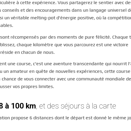
culière à cette expérience. Vous partagerez le sentier avec de
s conseils et des encouragements dans un langage universel d
si un véritable melting-pot d’énergie positive, où la compétitio
sables.
or sont récompensés par des moments de pure félicité. Chaque
lissez, chaque kilomètre que vous parcourez est une victoire
i réside en chacun de nous.
ment une course, c’est une aventure transcendante qui nourrit l
 ou un amateur en quête de nouvelles expériences, cette course
re la chance de vous connecter avec une communauté mondiale d
usser vos propres limites.
 8 à 100 km
, et des séjours à la carte
sation propose 6 distances dont le départ est donné le même jo