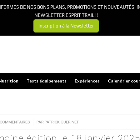
NFORMÉS DE NOS BONS PLANS, PROMOTIONS ET NOUVEAUTÉS. I
NEWSLETTER ESPRIT TRAIL !!
Inscription à la Newsletter
Nutrition
Tests équipements
Expériences
Calendrier cou
 COMMENTAIRES
/
PAR
PATRICK GUERINET
chaine édition le 18 janvier 202