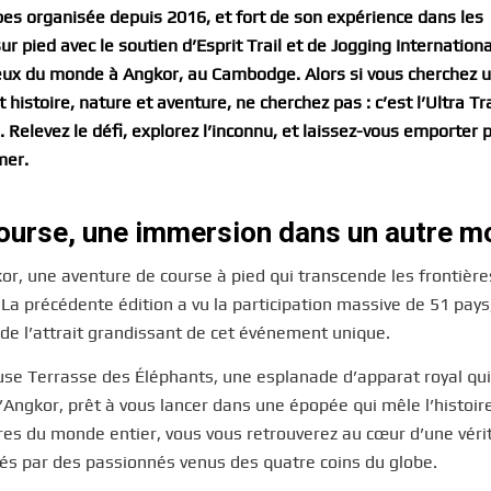
pes organisée depuis 2016, et fort de son expérience dans les
r pied avec le soutien d’Esprit Trail et de Jogging Internation
ieux du monde à Angkor, au Cambodge. Alors si vous cherchez 
istoire, nature et aventure, ne cherchez pas : c’est l’Ultra Tra
 Relevez le défi, explorez l’inconnu, et laissez-vous emporter p
mer.
 course, une immersion dans un autre 
or, une aventure de course à pied qui transcende les frontière
La précédente édition a vu la participation massive de 51 pays
e l’attrait grandissant de cet événement unique.
euse Terrasse des Éléphants, une esplanade d’apparat royal qui
’Angkor, prêt à vous lancer dans une épopée qui mêle l’histoir
ires du monde entier, vous vous retrouverez au cœur d’une véri
gés par des passionnés venus des quatre coins du globe.