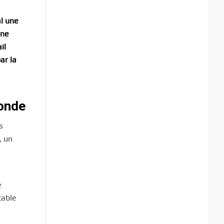
al une
une
il
ar la
monde
s
, un
e
table