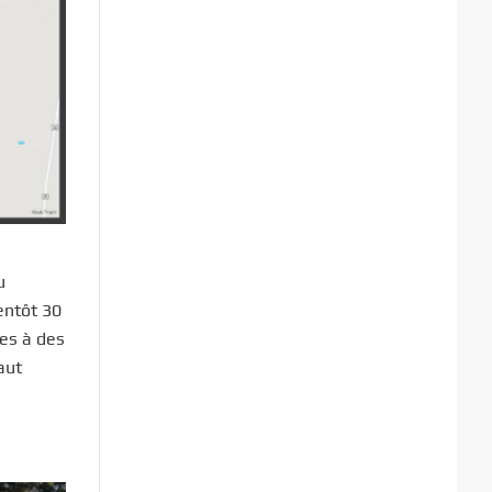
u
entôt 30
ses à des
aut