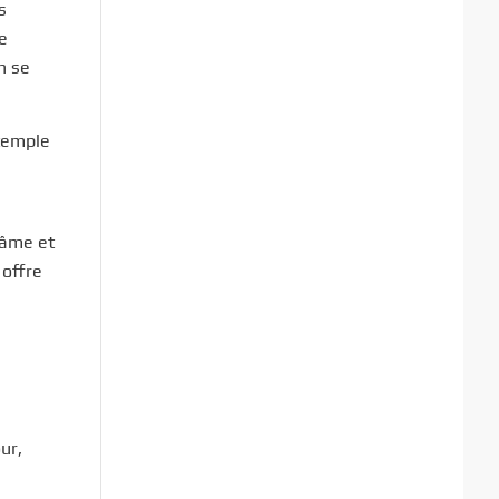
s
e
n se
 temple
’âme et
 offre
e
ur,