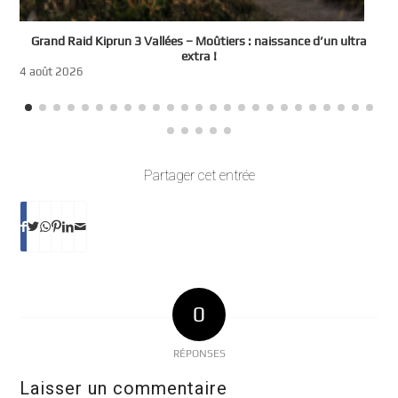
e
Grand Raid Kiprun 3 Vallées – Moûtiers : naissance d’un ultra
t
extra !
3
4 août 2026
Partager cet entrée
0
RÉPONSES
Laisser un commentaire